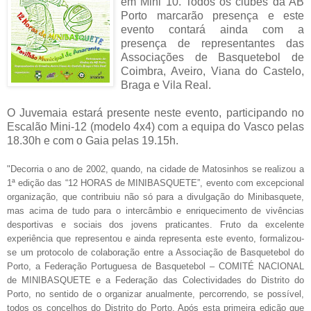
em Mini 10. Todos os clubes da AB
Porto marcarão presença e este
evento contará ainda com a
presença de representantes das
Associações de Basquetebol de
Coimbra, Aveiro, Viana do Castelo,
Braga e Vila Real.
O Juvemaia estará presente neste evento, participando no
Escalão Mini-12 (modelo 4x4) com a equipa do Vasco pelas
18.30h e com o Gaia pelas 19.15h.
"Decorria o ano de 2002, quando, na cidade de Matosinhos se realizou a
1ª edição das “12 HORAS de MINIBASQUETE”, evento com excepcional
organização, que contribuiu não só para a divulgação do Minibasquete,
mas acima de tudo para o intercâmbio e enriquecimento de vivências
desportivas e sociais dos jovens praticantes. Fruto da excelente
experiência que representou e ainda representa este evento, formalizou-
se um protocolo de colaboração entre a Associação de Basquetebol do
Porto, a Federação Portuguesa de Basquetebol – COMITÉ NACIONAL
de MINIBASQUETE e a Federação das Colectividades do Distrito do
Porto, no sentido de o organizar anualmente, percorrendo, se possível,
todos os concelhos do Distrito do Porto. Após esta primeira edição que