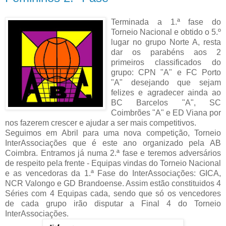
Terminada a 1.ª fase do
Torneio Nacional e obtido o 5.º
lugar no grupo Norte A, resta
dar os parabéns aos 2
primeiros classificados do
grupo: CPN "A" e FC Porto
"A" desejando que sejam
felizes e agradecer ainda ao
BC Barcelos "A", SC
Coimbrões "A" e ED Viana por
nos fazerem crescer e ajudar a ser mais competitivos.
Seguimos em Abril para uma nova competição, Torneio
InterAssociações que é este ano organizado pela AB
Coimbra. Entramos já numa 2.ª fase e teremos adversários
de respeito pela frente - Equipas vindas do Torneio Nacional
e as vencedoras da 1.ª Fase do InterAssociações: GICA,
NCR Valongo e GD Brandoense. Assim estão constituidos 4
Séries com 4 Equipas cada, sendo que só os vencedores
de cada grupo irão disputar a Final 4 do Torneio
InterAssociações.