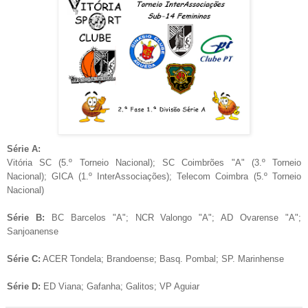
Série A:
Vitória SC (5.º Torneio Nacional); SC Coimbrões "A" (3.º Torneio
Nacional); GICA (1.º InterAssociações); Telecom Coimbra (5.º Torneio
Nacional)
Série B:
BC Barcelos "A"; NCR Valongo "A"; AD Ovarense "A";
Sanjoanense
Série C:
ACER Tondela; Brandoense; Basq. Pombal; SP. Marinhense
Série D:
ED Viana; Gafanha; Galitos; VP Aguiar