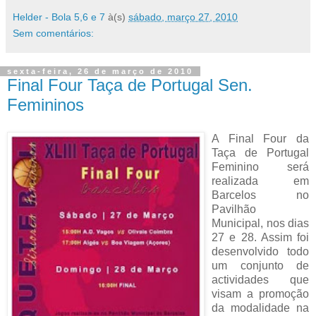
Helder - Bola 5,6 e 7
à(s)
sábado, março 27, 2010
Sem comentários:
sexta-feira, 26 de março de 2010
Final Four Taça de Portugal Sen.
Femininos
A Final Four da
Taça de Portugal
Feminino será
realizada em
Barcelos no
Pavilhão
Municipal, nos dias
27 e 28. Assim foi
desenvolvido todo
um conjunto de
actividades que
visam a promoção
da modalidade na