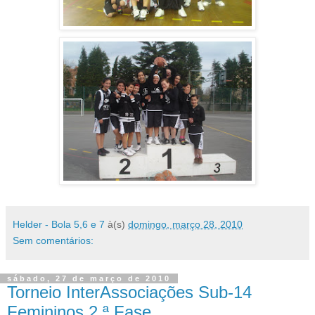
Helder - Bola 5,6 e 7
à(s)
domingo, março 28, 2010
Sem comentários:
sábado, 27 de março de 2010
Torneio InterAssociações Sub-14
Femininos 2.ª Fase